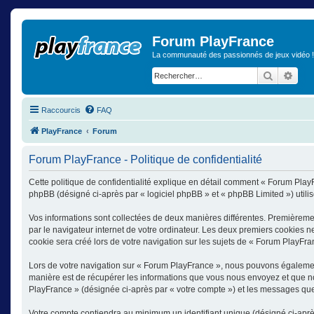
Forum PlayFrance
La communauté des passionnés de jeux vidéo !
Recherch
Rech
Raccourcis
FAQ
PlayFrance
Forum
Forum PlayFrance - Politique de confidentialité
Cette politique de confidentialité explique en détail comment « Forum PlayF
phpBB (désigné ci-après par « logiciel phpBB » et « phpBB Limited ») utilise
Vos informations sont collectées de deux manières différentes. Premièreme
par le navigateur internet de votre ordinateur. Les deux premiers cookies n
cookie sera créé lors de votre navigation sur les sujets de « Forum PlayFranc
Lors de votre navigation sur « Forum PlayFrance », nous pouvons égalemen
manière est de récupérer les informations que vous nous envoyez et que nou
PlayFrance » (désignée ci-après par « votre compte ») et les messages que 
Votre compte contiendra au minimum un identifiant unique (désigné ci-après