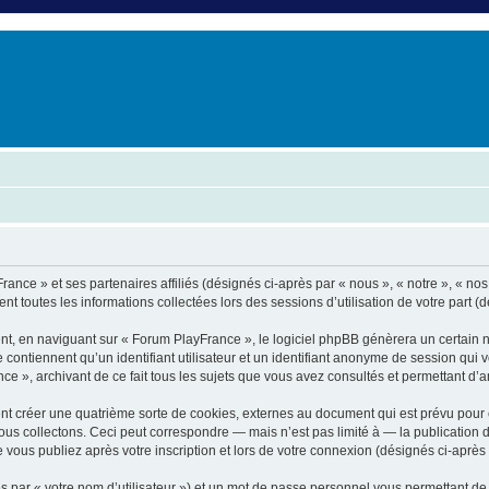
er
erche avancée
rance » et ses partenaires affiliés (désignés ci-après par « nous », « notre », « no
nt toutes les informations collectées lors des sessions d’utilisation de votre part (
nt, en naviguant sur « Forum PlayFrance », le logiciel phpBB génèrera un certain n
e contiennent qu’un identifiant utilisateur et un identifiant anonyme de session qu
e », archivant de ce fait tous les sujets que vous avez consultés et permettant d’amé
t créer une quatrième sorte de cookies, externes au document qui est prévu pour 
s collectons. Ceci peut correspondre — mais n’est pas limité à — la publication d
vous publiez après votre inscription et lors de votre connexion (désignés ci-après
 par « votre nom d’utilisateur ») et un mot de passe personnel vous permettant de