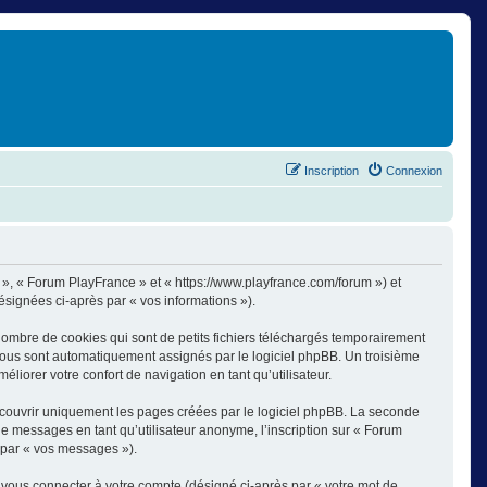
Inscription
Connexion
s », « Forum PlayFrance » et « https://www.playfrance.com/forum ») et
désignées ci-après par « vos informations »).
ombre de cookies qui sont de petits fichiers téléchargés temporairement
i vous sont automatiquement assignés par le logiciel phpBB. Un troisième
liorer votre confort de navigation en tant qu’utilisateur.
couvrir uniquement les pages créées par le logiciel phpBB. La seconde
e messages en tant qu’utilisateur anonyme, l’inscription sur « Forum
 par « vos messages »).
 vous connecter à votre compte (désigné ci-après par « votre mot de