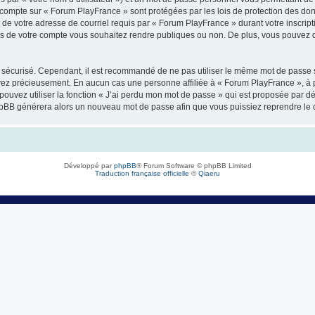
 compte sur « Forum PlayFrance » sont protégées par les lois de protection des do
 de votre adresse de courriel requis par « Forum PlayFrance » durant votre inscripti
ns de votre compte vous souhaitez rendre publiques ou non. De plus, vous pouvez dé
oit sécurisé. Cependant, il est recommandé de ne pas utiliser le même mot de passe s
rvez précieusement. En aucun cas une personne affiliée à « Forum PlayFrance », à 
pouvez utiliser la fonction « J’ai perdu mon mot de passe » qui est proposée par dé
el phpBB générera alors un nouveau mot de passe afin que vous puissiez reprendre le 
Développé par
phpBB
® Forum Software © phpBB Limited
Traduction française officielle
©
Qiaeru