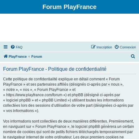
Forum PlayFrance
FAQ
Inscription
Connexion
R
PlayFrance
Forum
e
Forum PlayFrance - Politique de confidentialité
c
h
Cette politique de confidentialité explique en détail comment « Forum
PlayFrance » et ses partenaires affiliés (désignés ci-après par « nous »,
e
« notre », « nos », « Forum PlayFrance » et
r
« https://www.playfrance.com/forum ») et phpBB (désigné ci-après par
« logiciel phpBB » et « phpBB Limited ») utilisent toutes les informations
c
collectées lors des sessions d’utilisation de votre part (désignées ci-après par
h
« vos informations »).
e
Vos informations sont collectées de deux manières différentes. Premièrement,
r
en naviguant sur « Forum PlayFrance », le logiciel phpBB génèrera un certain
nombre de cookies qui sont de petits fichiers téléchargés temporairement par
le navigateur internet de votre ordinateur. Les deux premiers cookies ne