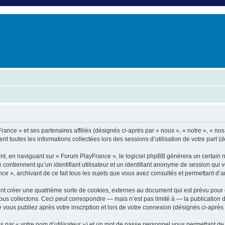
er
erche avancée
rance » et ses partenaires affiliés (désignés ci-après par « nous », « notre », « no
nt toutes les informations collectées lors des sessions d’utilisation de votre part (
nt, en naviguant sur « Forum PlayFrance », le logiciel phpBB génèrera un certain n
e contiennent qu’un identifiant utilisateur et un identifiant anonyme de session qu
e », archivant de ce fait tous les sujets que vous avez consultés et permettant d’amé
t créer une quatrième sorte de cookies, externes au document qui est prévu pour 
s collectons. Ceci peut correspondre — mais n’est pas limité à — la publication d
vous publiez après votre inscription et lors de votre connexion (désignés ci-après
 par « votre nom d’utilisateur ») et un mot de passe personnel vous permettant de