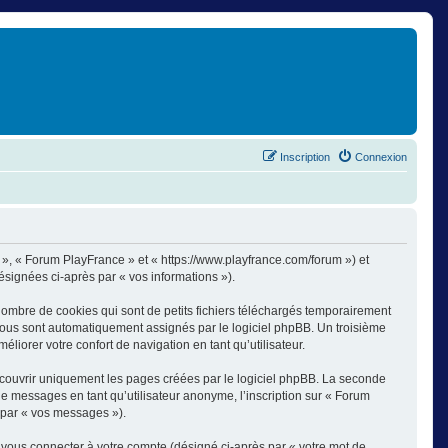
Inscription
Connexion
s », « Forum PlayFrance » et « https://www.playfrance.com/forum ») et
désignées ci-après par « vos informations »).
ombre de cookies qui sont de petits fichiers téléchargés temporairement
i vous sont automatiquement assignés par le logiciel phpBB. Un troisième
liorer votre confort de navigation en tant qu’utilisateur.
couvrir uniquement les pages créées par le logiciel phpBB. La seconde
e messages en tant qu’utilisateur anonyme, l’inscription sur « Forum
 par « vos messages »).
 vous connecter à votre compte (désigné ci-après par « votre mot de