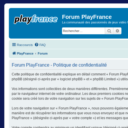
Forum PlayFrance
La communauté des passionnés de jeux vidéo !
Recherch
Rech
Raccourcis
FAQ
PlayFrance
Forum
Forum PlayFrance - Politique de confidentialité
Cette politique de confidentialité explique en détail comment « Forum PlayF
phpBB (désigné ci-après par « logiciel phpBB » et « phpBB Limited ») utilise
Vos informations sont collectées de deux manières différentes. Premièreme
par le navigateur internet de votre ordinateur. Les deux premiers cookies n
cookie sera créé lors de votre navigation sur les sujets de « Forum PlayFranc
Lors de votre navigation sur « Forum PlayFrance », nous pouvons égalemen
manière est de récupérer les informations que vous nous envoyez et que nou
PlayFrance » (désignée ci-après par « votre compte ») et les messages que 
Votre compte contiendra au minimum un identifiant unique (désigné ci-après