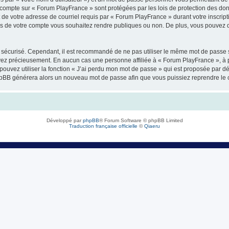
 compte sur « Forum PlayFrance » sont protégées par les lois de protection des do
 de votre adresse de courriel requis par « Forum PlayFrance » durant votre inscripti
ns de votre compte vous souhaitez rendre publiques ou non. De plus, vous pouvez dé
oit sécurisé. Cependant, il est recommandé de ne pas utiliser le même mot de passe s
rvez précieusement. En aucun cas une personne affiliée à « Forum PlayFrance », à 
pouvez utiliser la fonction « J’ai perdu mon mot de passe » qui est proposée par dé
el phpBB générera alors un nouveau mot de passe afin que vous puissiez reprendre le 
Développé par
phpBB
® Forum Software © phpBB Limited
Traduction française officielle
©
Qiaeru