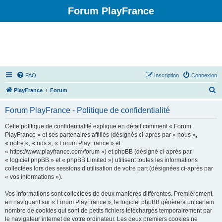
Forum PlayFrance
FAQ
Inscription
Connexion
R
PlayFrance
Forum
e
Forum PlayFrance - Politique de confidentialité
c
h
Cette politique de confidentialité explique en détail comment « Forum
PlayFrance » et ses partenaires affiliés (désignés ci-après par « nous »,
e
« notre », « nos », « Forum PlayFrance » et
r
« https://www.playfrance.com/forum ») et phpBB (désigné ci-après par
« logiciel phpBB » et « phpBB Limited ») utilisent toutes les informations
c
collectées lors des sessions d’utilisation de votre part (désignées ci-après par
h
« vos informations »).
e
Vos informations sont collectées de deux manières différentes. Premièrement,
r
en naviguant sur « Forum PlayFrance », le logiciel phpBB génèrera un certain
nombre de cookies qui sont de petits fichiers téléchargés temporairement par
le navigateur internet de votre ordinateur. Les deux premiers cookies ne