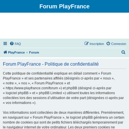
Forum PlayFrance
FAQ
Inscription
Connexion
R
PlayFrance
Forum
e
Forum PlayFrance - Politique de confidentialité
c
h
Cette politique de confidentialité explique en détail comment « Forum
PlayFrance » et ses partenaires affiliés (désignés ci-après par « nous »,
e
« notre », « nos », « Forum PlayFrance » et
r
« https://www.playfrance.com/forum ») et phpBB (désigné ci-après par
« logiciel phpBB » et « phpBB Limited ») utilisent toutes les informations
c
collectées lors des sessions d’utilisation de votre part (désignées ci-après par
h
« vos informations »).
e
Vos informations sont collectées de deux manières différentes. Premièrement,
r
en naviguant sur « Forum PlayFrance », le logiciel phpBB génèrera un certain
nombre de cookies qui sont de petits fichiers téléchargés temporairement par
le navigateur internet de votre ordinateur. Les deux premiers cookies ne