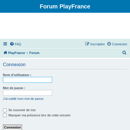
Forum PlayFrance
FAQ
Inscription
Connexion
R
PlayFrance
Forum
e
Connexion
c
h
Nom d’utilisateur :
e
r
Mot de passe :
c
J’ai oublié mon mot de passe
h
e
Se souvenir de moi
Masquer ma présence lors de cette session
r