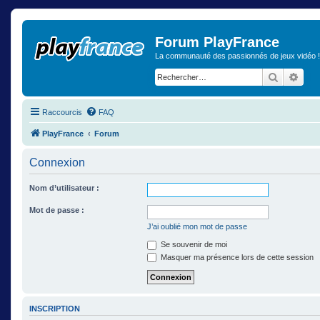
Forum PlayFrance
La communauté des passionnés de jeux vidéo !
Recherch
Rech
Raccourcis
FAQ
PlayFrance
Forum
Connexion
Nom d’utilisateur :
Mot de passe :
J’ai oublié mon mot de passe
Se souvenir de moi
Masquer ma présence lors de cette session
INSCRIPTION