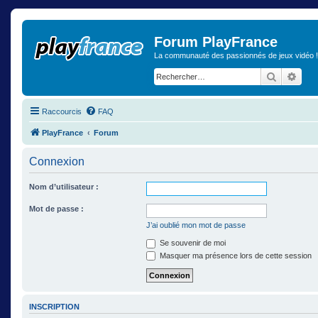
Forum PlayFrance
La communauté des passionnés de jeux vidéo !
Recherch
Rech
Raccourcis
FAQ
PlayFrance
Forum
Connexion
Nom d’utilisateur :
Mot de passe :
J’ai oublié mon mot de passe
Se souvenir de moi
Masquer ma présence lors de cette session
INSCRIPTION