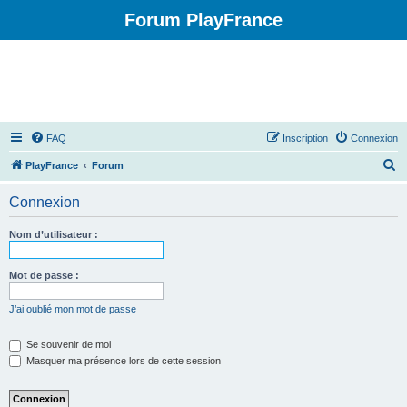
Forum PlayFrance
FAQ
Inscription
Connexion
R
PlayFrance
Forum
e
Connexion
c
h
Nom d’utilisateur :
e
r
Mot de passe :
c
J’ai oublié mon mot de passe
h
e
Se souvenir de moi
Masquer ma présence lors de cette session
r