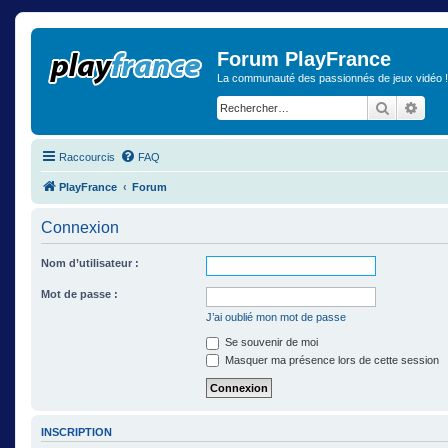
Forum PlayFrance
La communauté des passionnés de jeux vidéo !
Recherch
Rech
Raccourcis
FAQ
PlayFrance
Forum
Connexion
Nom d’utilisateur :
Mot de passe :
J’ai oublié mon mot de passe
Se souvenir de moi
Masquer ma présence lors de cette session
INSCRIPTION