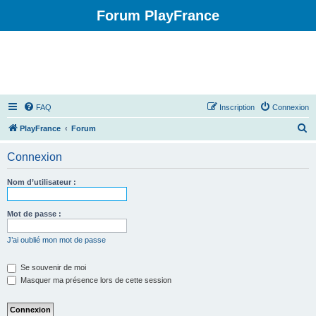
Forum PlayFrance
FAQ
Inscription
Connexion
R
PlayFrance
Forum
e
Connexion
c
h
Nom d’utilisateur :
e
r
Mot de passe :
c
J’ai oublié mon mot de passe
h
e
Se souvenir de moi
Masquer ma présence lors de cette session
r