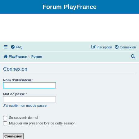
Forum PlayFrance
FAQ
Inscription
Connexion
R
PlayFrance
Forum
e
Connexion
c
h
Nom d’utilisateur :
e
r
Mot de passe :
c
J’ai oublié mon mot de passe
h
e
Se souvenir de moi
Masquer ma présence lors de cette session
r