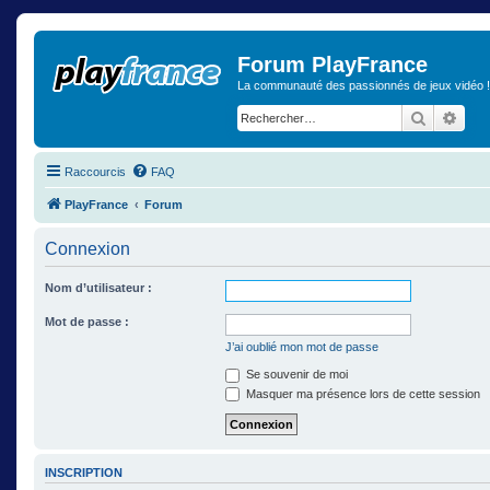
Forum PlayFrance
La communauté des passionnés de jeux vidéo !
Recherch
Rech
Raccourcis
FAQ
PlayFrance
Forum
Connexion
Nom d’utilisateur :
Mot de passe :
J’ai oublié mon mot de passe
Se souvenir de moi
Masquer ma présence lors de cette session
INSCRIPTION