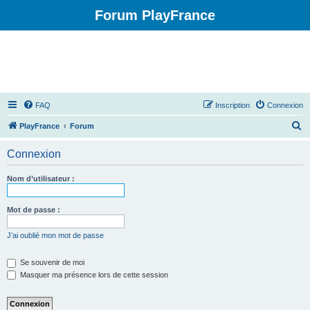
Forum PlayFrance
FAQ
Inscription
Connexion
R
PlayFrance
Forum
e
Connexion
c
h
Nom d’utilisateur :
e
r
Mot de passe :
c
J’ai oublié mon mot de passe
h
e
Se souvenir de moi
Masquer ma présence lors de cette session
r