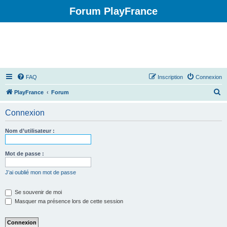
Forum PlayFrance
FAQ
Inscription
Connexion
R
PlayFrance
Forum
e
Connexion
c
h
Nom d’utilisateur :
e
r
Mot de passe :
c
J’ai oublié mon mot de passe
h
e
Se souvenir de moi
Masquer ma présence lors de cette session
r