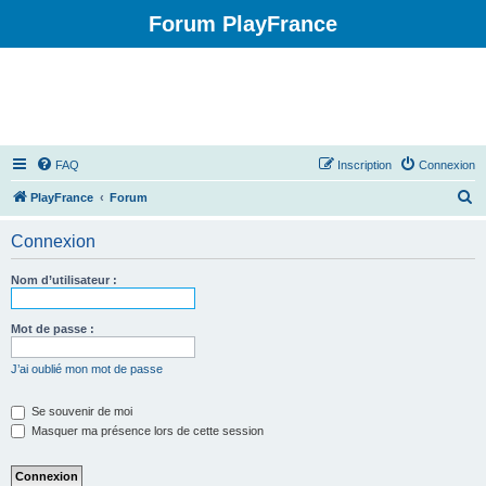
Forum PlayFrance
FAQ
Inscription
Connexion
R
PlayFrance
Forum
e
Connexion
c
h
Nom d’utilisateur :
e
r
Mot de passe :
c
J’ai oublié mon mot de passe
h
e
Se souvenir de moi
Masquer ma présence lors de cette session
r