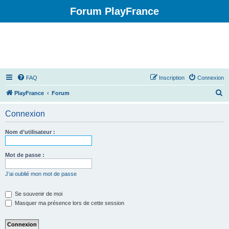
Forum PlayFrance
FAQ
Inscription
Connexion
R
PlayFrance
Forum
e
Connexion
c
h
Nom d’utilisateur :
e
r
Mot de passe :
c
J’ai oublié mon mot de passe
h
e
Se souvenir de moi
Masquer ma présence lors de cette session
r