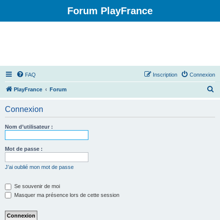
Forum PlayFrance
FAQ
Inscription
Connexion
R
PlayFrance
Forum
e
Connexion
c
h
Nom d’utilisateur :
e
r
Mot de passe :
c
J’ai oublié mon mot de passe
h
e
Se souvenir de moi
Masquer ma présence lors de cette session
r