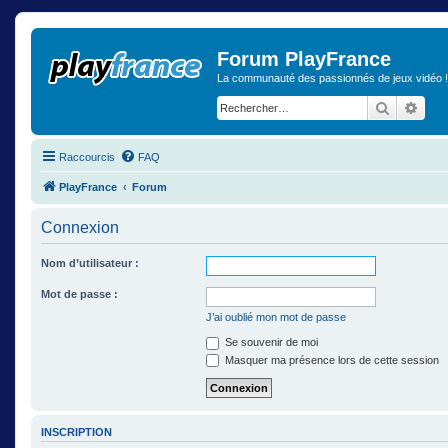
Forum PlayFrance
La communauté des passionnés de jeux vidéo !
Recherch
Rech
Raccourcis
FAQ
PlayFrance
Forum
Connexion
Nom d’utilisateur :
Mot de passe :
J’ai oublié mon mot de passe
Se souvenir de moi
Masquer ma présence lors de cette session
INSCRIPTION