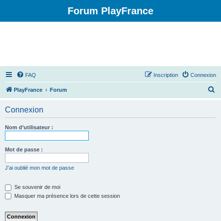
Forum PlayFrance
FAQ
Inscription
Connexion
R
PlayFrance
Forum
e
Connexion
c
h
Nom d’utilisateur :
e
r
Mot de passe :
c
J’ai oublié mon mot de passe
h
e
Se souvenir de moi
Masquer ma présence lors de cette session
r