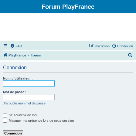
Forum PlayFrance
FAQ
Inscription
Connexion
R
PlayFrance
Forum
e
Connexion
c
h
Nom d’utilisateur :
e
r
Mot de passe :
c
J’ai oublié mon mot de passe
h
e
Se souvenir de moi
Masquer ma présence lors de cette session
r