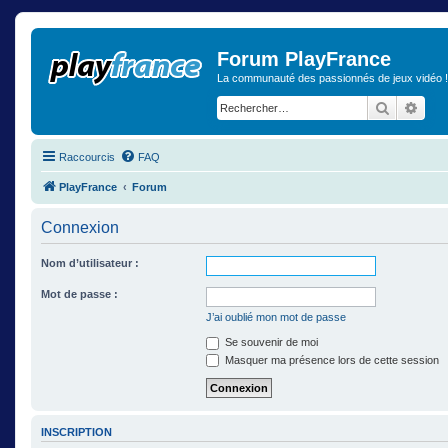
Forum PlayFrance
La communauté des passionnés de jeux vidéo !
Recherch
Rech
Raccourcis
FAQ
PlayFrance
Forum
Connexion
Nom d’utilisateur :
Mot de passe :
J’ai oublié mon mot de passe
Se souvenir de moi
Masquer ma présence lors de cette session
INSCRIPTION