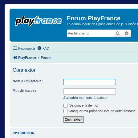
Forum PlayFrance
La communauté des passionnés de jeux vidéo !
Recherch
Rech
Raccourcis
FAQ
PlayFrance
Forum
Connexion
Nom d’utilisateur :
Mot de passe :
J’ai oublié mon mot de passe
Se souvenir de moi
Masquer ma présence lors de cette session
INSCRIPTION