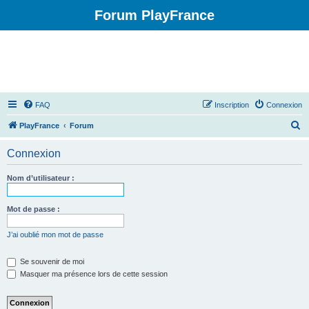
Forum PlayFrance
FAQ
Inscription
Connexion
R
PlayFrance
Forum
e
Connexion
c
h
Nom d’utilisateur :
e
r
Mot de passe :
c
J’ai oublié mon mot de passe
h
e
Se souvenir de moi
Masquer ma présence lors de cette session
r