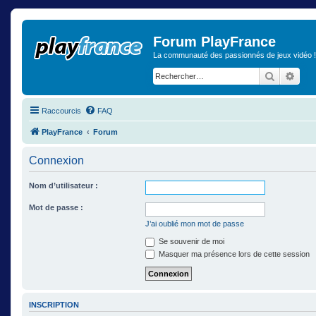
Forum PlayFrance
La communauté des passionnés de jeux vidéo !
Recherch
Rech
Raccourcis
FAQ
PlayFrance
Forum
Connexion
Nom d’utilisateur :
Mot de passe :
J’ai oublié mon mot de passe
Se souvenir de moi
Masquer ma présence lors de cette session
INSCRIPTION