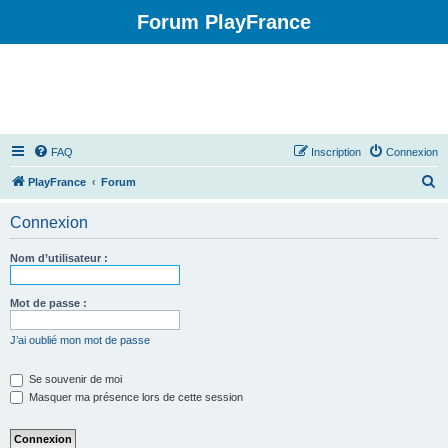
Forum PlayFrance
FAQ
Inscription
Connexion
R
PlayFrance
Forum
e
Connexion
c
h
Nom d’utilisateur :
e
r
Mot de passe :
c
J’ai oublié mon mot de passe
h
e
Se souvenir de moi
Masquer ma présence lors de cette session
r