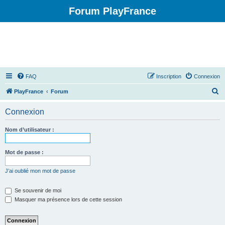
Forum PlayFrance
FAQ
Inscription
Connexion
R
PlayFrance
Forum
e
Connexion
c
h
Nom d’utilisateur :
e
r
Mot de passe :
c
J’ai oublié mon mot de passe
h
e
Se souvenir de moi
Masquer ma présence lors de cette session
r