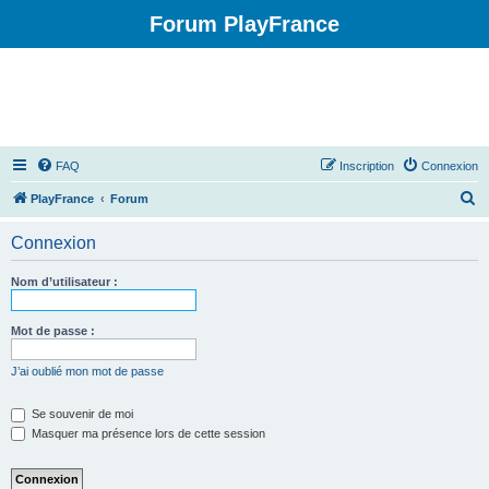
Forum PlayFrance
FAQ
Inscription
Connexion
R
PlayFrance
Forum
e
Connexion
c
h
Nom d’utilisateur :
e
r
Mot de passe :
c
J’ai oublié mon mot de passe
h
e
Se souvenir de moi
Masquer ma présence lors de cette session
r