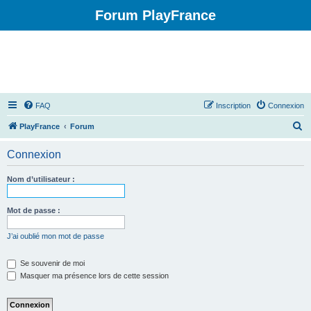
Forum PlayFrance
FAQ
Inscription
Connexion
R
PlayFrance
Forum
e
Connexion
c
h
Nom d’utilisateur :
e
r
Mot de passe :
c
J’ai oublié mon mot de passe
h
e
Se souvenir de moi
Masquer ma présence lors de cette session
r