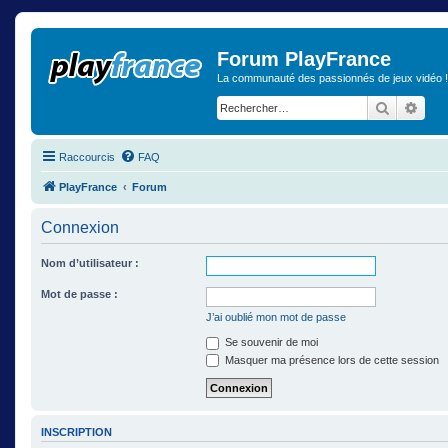
Forum PlayFrance
La communauté des passionnés de jeux vidéo !
Recherch
Rech
Raccourcis
FAQ
PlayFrance
Forum
Connexion
Nom d’utilisateur :
Mot de passe :
J’ai oublié mon mot de passe
Se souvenir de moi
Masquer ma présence lors de cette session
INSCRIPTION