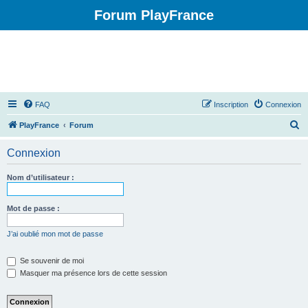
Forum PlayFrance
FAQ
Inscription
Connexion
R
PlayFrance
Forum
e
Connexion
c
h
Nom d’utilisateur :
e
r
Mot de passe :
c
J’ai oublié mon mot de passe
h
e
Se souvenir de moi
Masquer ma présence lors de cette session
r