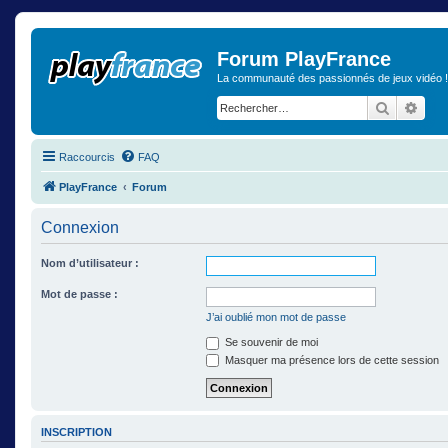
Forum PlayFrance
La communauté des passionnés de jeux vidéo !
Recherch
Rech
Raccourcis
FAQ
PlayFrance
Forum
Connexion
Nom d’utilisateur :
Mot de passe :
J’ai oublié mon mot de passe
Se souvenir de moi
Masquer ma présence lors de cette session
INSCRIPTION