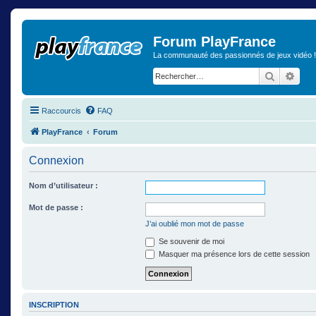
Forum PlayFrance
La communauté des passionnés de jeux vidéo !
Recherch
Rech
Raccourcis
FAQ
PlayFrance
Forum
Connexion
Nom d’utilisateur :
Mot de passe :
J’ai oublié mon mot de passe
Se souvenir de moi
Masquer ma présence lors de cette session
INSCRIPTION