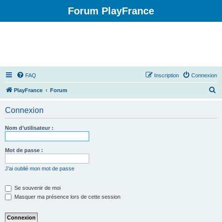
Forum PlayFrance
FAQ
Inscription
Connexion
R
PlayFrance
Forum
e
Connexion
c
h
Nom d’utilisateur :
e
r
Mot de passe :
c
J’ai oublié mon mot de passe
h
e
Se souvenir de moi
Masquer ma présence lors de cette session
r