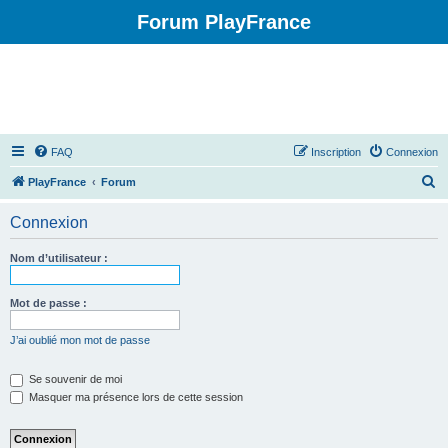
Forum PlayFrance
FAQ
Inscription
Connexion
R
PlayFrance
Forum
e
Connexion
c
h
Nom d’utilisateur :
e
r
Mot de passe :
c
J’ai oublié mon mot de passe
h
e
Se souvenir de moi
Masquer ma présence lors de cette session
r