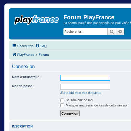
Forum PlayFrance
La communauté des passionnés de jeux vidéo !
Recherch
Rech
Raccourcis
FAQ
PlayFrance
Forum
Connexion
Nom d’utilisateur :
Mot de passe :
J’ai oublié mon mot de passe
Se souvenir de moi
Masquer ma présence lors de cette session
INSCRIPTION