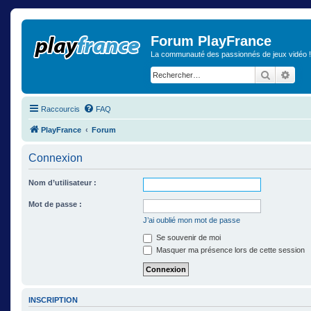
Forum PlayFrance
La communauté des passionnés de jeux vidéo !
Recherch
Rech
Raccourcis
FAQ
PlayFrance
Forum
Connexion
Nom d’utilisateur :
Mot de passe :
J’ai oublié mon mot de passe
Se souvenir de moi
Masquer ma présence lors de cette session
INSCRIPTION