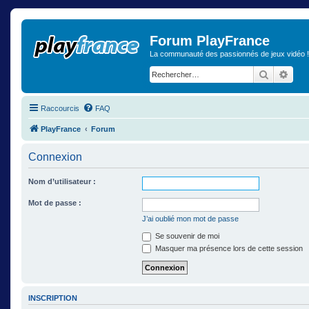
Forum PlayFrance
La communauté des passionnés de jeux vidéo !
Recherch
Rech
Raccourcis
FAQ
PlayFrance
Forum
Connexion
Nom d’utilisateur :
Mot de passe :
J’ai oublié mon mot de passe
Se souvenir de moi
Masquer ma présence lors de cette session
INSCRIPTION