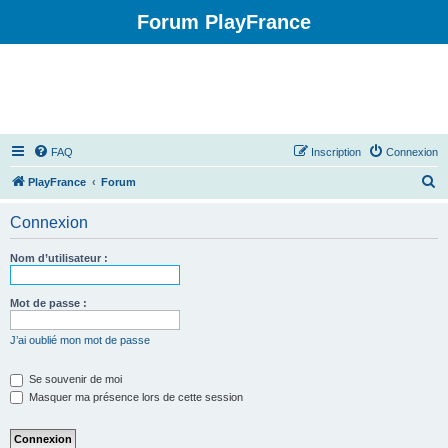
Forum PlayFrance
FAQ
Inscription
Connexion
R
PlayFrance
Forum
e
Connexion
c
h
Nom d’utilisateur :
e
r
Mot de passe :
c
J’ai oublié mon mot de passe
h
e
Se souvenir de moi
Masquer ma présence lors de cette session
r