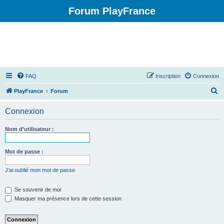
Forum PlayFrance
FAQ
Inscription
Connexion
R
PlayFrance
Forum
e
Connexion
c
h
Nom d’utilisateur :
e
r
Mot de passe :
c
J’ai oublié mon mot de passe
h
e
Se souvenir de moi
Masquer ma présence lors de cette session
r