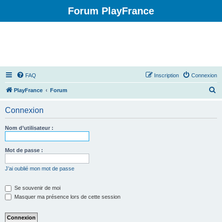
Forum PlayFrance
FAQ
Inscription
Connexion
R
PlayFrance
Forum
e
Connexion
c
h
Nom d’utilisateur :
e
r
Mot de passe :
c
J’ai oublié mon mot de passe
h
e
Se souvenir de moi
Masquer ma présence lors de cette session
r