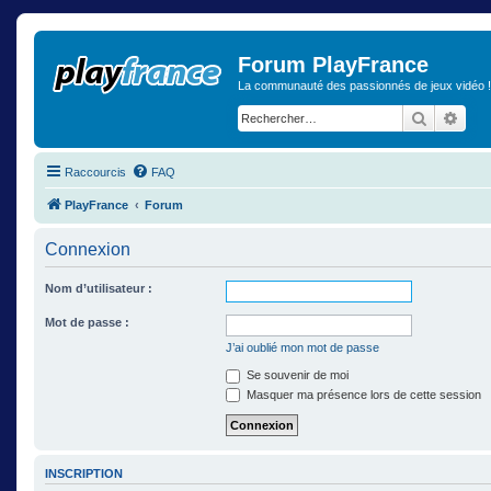
Forum PlayFrance
La communauté des passionnés de jeux vidéo !
Recherch
Rech
Raccourcis
FAQ
PlayFrance
Forum
Connexion
Nom d’utilisateur :
Mot de passe :
J’ai oublié mon mot de passe
Se souvenir de moi
Masquer ma présence lors de cette session
INSCRIPTION