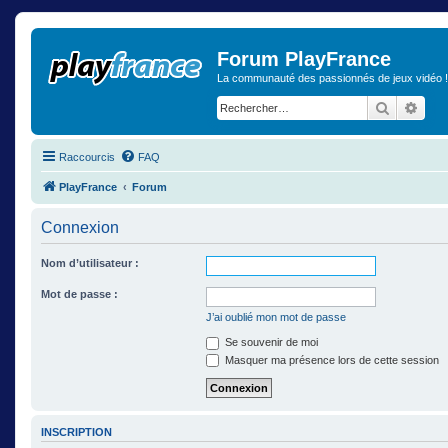
Forum PlayFrance
La communauté des passionnés de jeux vidéo !
Recherch
Rech
Raccourcis
FAQ
PlayFrance
Forum
Connexion
Nom d’utilisateur :
Mot de passe :
J’ai oublié mon mot de passe
Se souvenir de moi
Masquer ma présence lors de cette session
INSCRIPTION