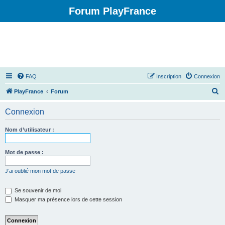
Forum PlayFrance
FAQ
Inscription
Connexion
R
PlayFrance
Forum
e
Connexion
c
h
Nom d’utilisateur :
e
r
Mot de passe :
c
J’ai oublié mon mot de passe
h
e
Se souvenir de moi
Masquer ma présence lors de cette session
r