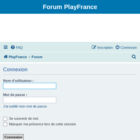
Forum PlayFrance
FAQ
Inscription
Connexion
R
PlayFrance
Forum
e
Connexion
c
h
Nom d’utilisateur :
e
r
Mot de passe :
c
J’ai oublié mon mot de passe
h
e
Se souvenir de moi
Masquer ma présence lors de cette session
r