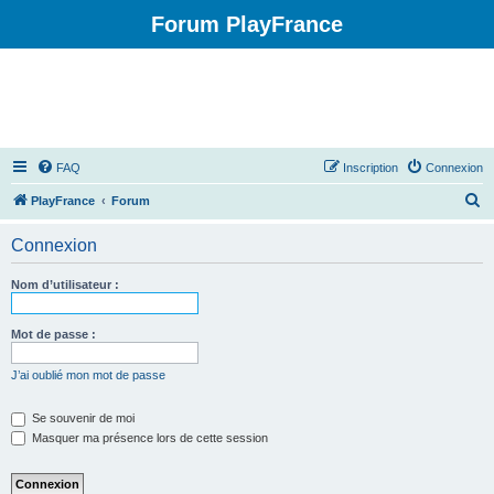
Forum PlayFrance
FAQ
Inscription
Connexion
R
PlayFrance
Forum
e
Connexion
c
h
Nom d’utilisateur :
e
r
Mot de passe :
c
J’ai oublié mon mot de passe
h
e
Se souvenir de moi
Masquer ma présence lors de cette session
r