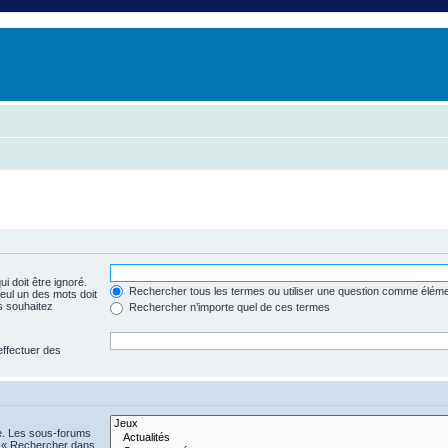
i doit être ignoré.
Rechercher tous les termes ou utiliser une question comme élém
seul un des mots doit
s souhaitez
Rechercher n’importe quel de ces termes
effectuer des
he. Les sous-forums
n « Rechercher dans