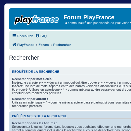
Forum PlayFrance
La communauté des passionnés de jeux vidéo !
Raccourcis
FAQ
PlayFrance
Forum
Rechercher
Rechercher
REQUÊTE DE LA RECHERCHE
Rechercher par mots-clés :
Insérez le caractère « + » devant un mot qui doit être trouvé et « - » devant un mot qu
Insérez une liste de mots séparés entre des barres verticales discontinues « | » si 
être trouvé. Utilisez un astérisque « * » comme métacaractère passe-partout si vou
effectuer des recherches partielles.
Rechercher par auteur :
Utilisez un astérisque « * » comme métacaractère passe-partout si vous souhaitez 
recherches partielles.
PRÉFÉRENCES DE LA RECHERCHE
Rechercher dans les forums :
Sélectionnez le ou les forums dans lesquels vous souhaitez effectuer une recherc
seront automatiquement inclus dans la recherche si vous ne désactivez pas l’optio