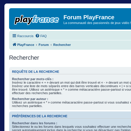
Forum PlayFrance
La communauté des passionnés de jeux vidéo !
Raccourcis
FAQ
PlayFrance
Forum
Rechercher
Rechercher
REQUÊTE DE LA RECHERCHE
Rechercher par mots-clés :
Insérez le caractère « + » devant un mot qui doit être trouvé et « - » devant un mot qu
Insérez une liste de mots séparés entre des barres verticales discontinues « | » si 
être trouvé. Utilisez un astérisque « * » comme métacaractère passe-partout si vou
effectuer des recherches partielles.
Rechercher par auteur :
Utilisez un astérisque « * » comme métacaractère passe-partout si vous souhaitez 
recherches partielles.
PRÉFÉRENCES DE LA RECHERCHE
Rechercher dans les forums :
Sélectionnez le ou les forums dans lesquels vous souhaitez effectuer une recherc
seront automatiquement inclus dans la recherche si vous ne désactivez pas l’optio