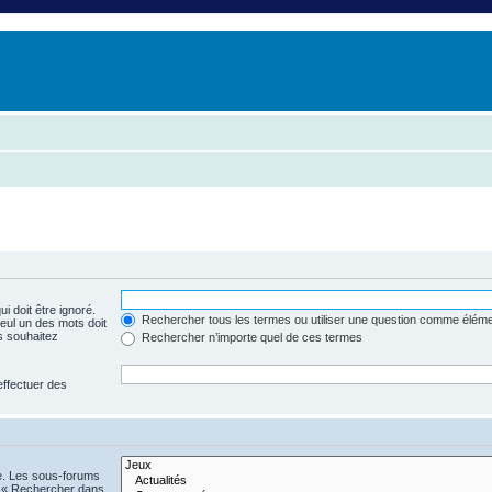
i doit être ignoré.
Rechercher tous les termes ou utiliser une question comme élém
seul un des mots doit
s souhaitez
Rechercher n’importe quel de ces termes
effectuer des
he. Les sous-forums
n « Rechercher dans