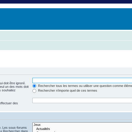
i doit être ignoré.
Rechercher tous les termes ou utiliser une question comme élém
seul un des mots doit
s souhaitez
Rechercher n’importe quel de ces termes
effectuer des
he. Les sous-forums
n « Rechercher dans