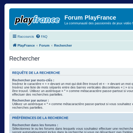
Forum PlayFrance
La communauté des passionnés de jeux vidéo !
Raccourcis
FAQ
PlayFrance
Forum
Rechercher
Rechercher
REQUÊTE DE LA RECHERCHE
Rechercher par mots-clés :
Insérez le caractère « + » devant un mot qui doit être trouvé et « - » devant un mot qu
Insérez une liste de mots séparés entre des barres verticales discontinues « | » si 
être trouvé. Utilisez un astérisque « * » comme métacaractère passe-partout si vou
effectuer des recherches partielles.
Rechercher par auteur :
Utilisez un astérisque « * » comme métacaractère passe-partout si vous souhaitez 
recherches partielles.
PRÉFÉRENCES DE LA RECHERCHE
Rechercher dans les forums :
Sélectionnez le ou les forums dans lesquels vous souhaitez effectuer une recherc
seront automatiquement inclus dans la recherche si vous ne désactivez pas l’optio