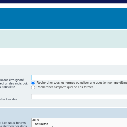
i doit être ignoré.
Rechercher tous les termes ou utiliser une question comme élém
seul un des mots doit
s souhaitez
Rechercher n’importe quel de ces termes
effectuer des
he. Les sous-forums
n « Rechercher dans