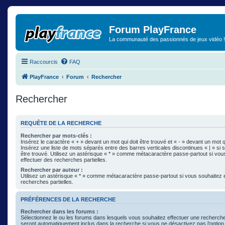
Forum PlayFrance
La communauté des passionnés de jeux vidéo !
Raccourcis
FAQ
PlayFrance
Forum
Rechercher
Rechercher
REQUÊTE DE LA RECHERCHE
Rechercher par mots-clés :
Insérez le caractère « + » devant un mot qui doit être trouvé et « - » devant un mot qu
Insérez une liste de mots séparés entre des barres verticales discontinues « | » si 
être trouvé. Utilisez un astérisque « * » comme métacaractère passe-partout si vou
effectuer des recherches partielles.
Rechercher par auteur :
Utilisez un astérisque « * » comme métacaractère passe-partout si vous souhaitez 
recherches partielles.
PRÉFÉRENCES DE LA RECHERCHE
Rechercher dans les forums :
Sélectionnez le ou les forums dans lesquels vous souhaitez effectuer une recherc
seront automatiquement inclus dans la recherche si vous ne désactivez pas l’optio